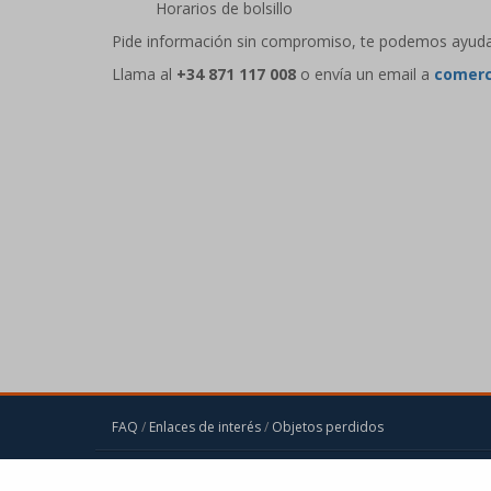
Horarios de bolsillo
Pide información sin compromiso, te podemos ayudar a
Llama al
+34 871 117 008
o envía un email a
comerc
FAQ
/
Enlaces de interés
/
Objetos perdidos
Contacta