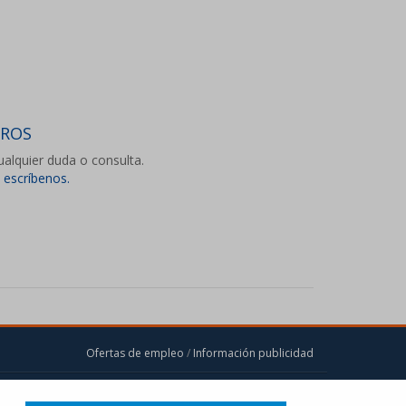
TROS
ualquier duda o consulta.
o
escríbenos.
Ofertas de empleo
/
Información publicidad
Síguenos