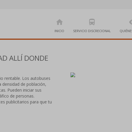
home
directions_bus
visi
INICIO
SERVICIO DISCRECIONAL
QUIÉNE
AD ALLÍ DONDE
rio rentable. Los autobuses
a densidad de población,
as. Pueden iniciar sus
áfico de personas.
s publicitarios para que tu