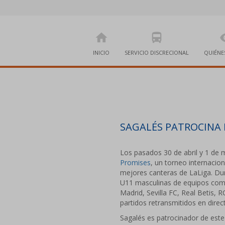
home
directions_bus
visi
INICIO
SERVICIO DISCRECIONAL
QUIÉNE
SAGALÉS PATROCINA 
Los pasados 30 de abril y 1 de
Promises
, un torneo internacio
mejores canteras de LaLiga. Dur
U11 masculinas de equipos como
Madrid, Sevilla FC, Real Betis,
partidos retransmitidos en dire
Sagalés es patrocinador de est