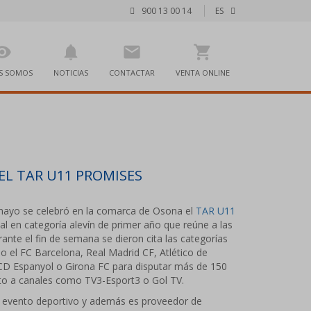
900 13 00 14
ES
bility
notifications
mail
shopping_cart
S SOMOS
NOTICIAS
CONTACTAR
VENTA ONLINE
EL TAR U11 PROMISES
 mayo se celebró en la comarca de Osona el
TAR U11
nal en categoría alevín de primer año que reúne a las
ante el fin de semana se dieron cita las categorías
 el FC Barcelona, Real Madrid CF, Atlético de
 RCD Espanyol o Girona FC para disputar más de 150
cto a canales como TV3-Esport3 o Gol TV.
e evento deportivo y además es proveedor de